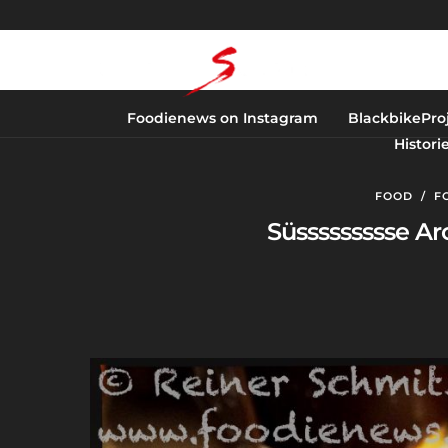
Foodienews on Instagram
BlackbikePro
Histori
FOOD
/
F
Süssssssssse A