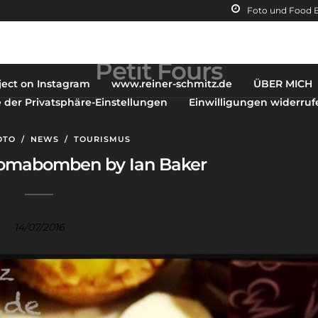
Foto und Food 
Petit Fours
ject on Instagram
www.reiner-schmitz.de
ÜBER MICH
e der Privatsphäre-Einstellungen
Einwilligungen widerruf
OTO
/
NEWS
/
TOURISMUS
romabomben by Ian Baker
14/07/2016