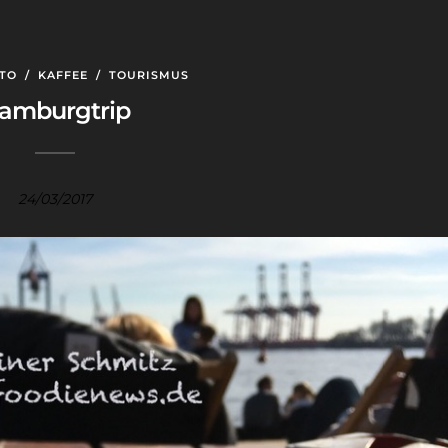
TO
/
KAFFEE
/
TOURISMUS
amburgtrip
24/03/2017