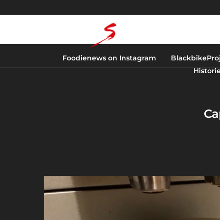
Foodienews on Instagram
BlackbikePro
Histori
Ca