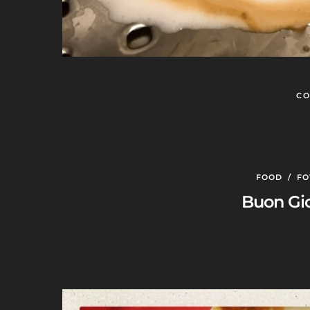
CO
FOOD
/
FO
Buon Gio