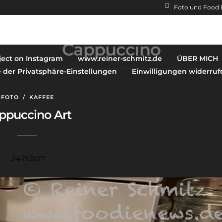
Foto und Food 
Cappuccino
ject on Instagram
www.reiner-schmitz.de
ÜBER MICH
e der Privatsphäre-Einstellungen
Einwilligungen widerruf
FOTO
/
KAFFEE
ppuccino Art
24/11/2017