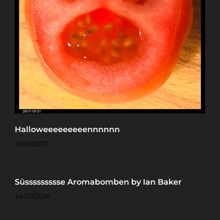
Halloweeeeeeeeennnnnn
31/10/2017
Süssssssssse Aromabomben by Ian Baker
14/07/2016