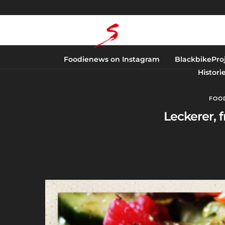
Foodienews on Instagram
BlackbikePro
Histori
FOO
Leckerer, 