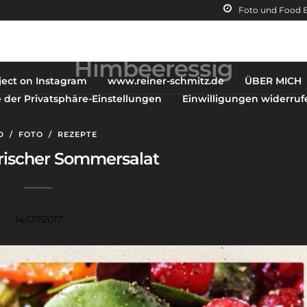
Foto und Food 
Himbeeressig
ject on Instagram
www.reiner-schmitz.de
ÜBER MICH
e der Privatsphäre-Einstellungen
Einwilligungen widerruf
D
/
FOTO
/
REZEPTE
frischer Sommersalat
14/07/2017