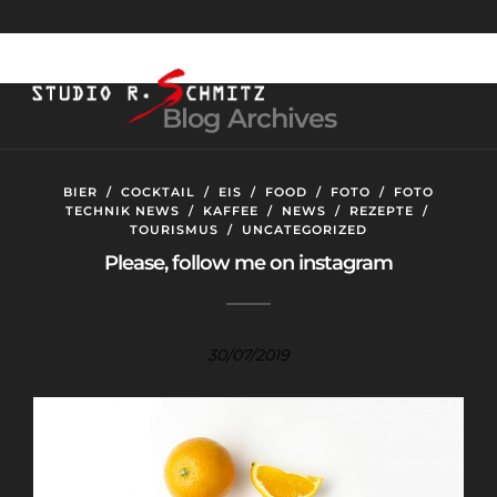
Blog Archives
BIER
/
COCKTAIL
/
EIS
/
FOOD
/
FOTO
/
FOTO
TECHNIK NEWS
/
KAFFEE
/
NEWS
/
REZEPTE
/
TOURISMUS
/
UNCATEGORIZED
Please, follow me on instagram
30/07/2019