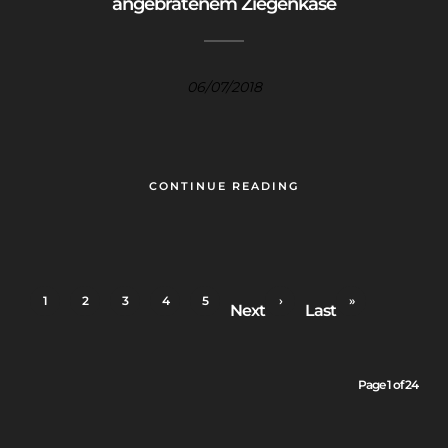
angebratenem Ziegenkäse
06/07/2018
CONTINUE READING
1
2
3
4
5
›
»
Next
Last
Page 1 of 24